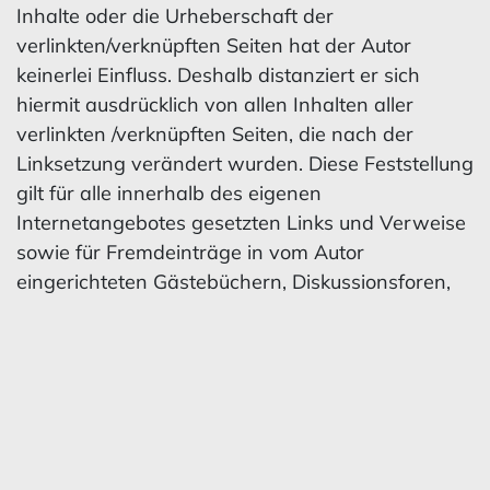
Inhalte oder die Urheberschaft der
verlinkten/verknüpften Seiten hat der Autor
keinerlei Einfluss. Deshalb distanziert er sich
hiermit ausdrücklich von allen Inhalten aller
verlinkten /verknüpften Seiten, die nach der
Linksetzung verändert wurden. Diese Feststellung
gilt für alle innerhalb des eigenen
Internetangebotes gesetzten Links und Verweise
sowie für Fremdeinträge in vom Autor
eingerichteten Gästebüchern, Diskussionsforen,
Linkverzeichnissen, Mailinglisten und in allen
anderen Formen von Datenbanken, auf deren
Inhalt externe Schreibzugriffe möglich sind. Für
illegale, fehlerhafte oder unvollständige Inhalte
und insbesondere für Schäden, die aus der
Nutzung oder Nichtnutzung solcherart
dargebotener Informationen entstehen, haftet