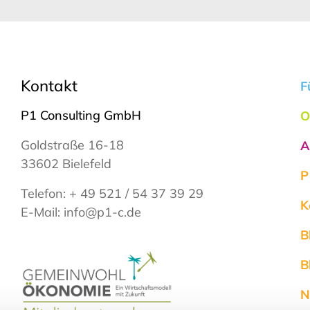
Kontakt
F
P1 Consulting GmbH
O
Goldstraße 16-18
A
33602 Bielefeld
P
Telefon:
+ 49 521 / 54 37 39 29
K
E-Mail:
info@p1-c.de
B
B
N