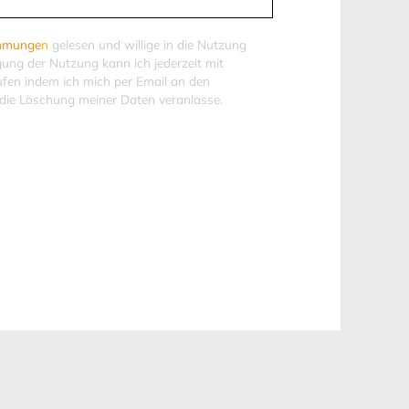
immunge
n
gelesen und willige in die Nutzung
igung der Nutzung kann ich jederzeit mit
ufen indem ich mich per Email an den
die Löschung meiner Daten veranlasse.