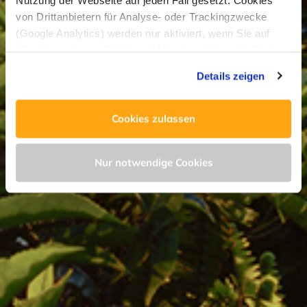
von Drittanbietern für Analyse- oder Trackingzwecke
(Google Analytics) werden nur aktiviert, wenn Sie auf
“Cookies zulassen” klicken. Mehr dazu (einschließlich
der Möglichkeit, die Einwilligungserklärung zu widerrufen)
Details zeigen
erfahren Sie in unserer
Datenschutzerklärung
—
Impressum
.
Cookies zulassen
Nur notwendige Cookies