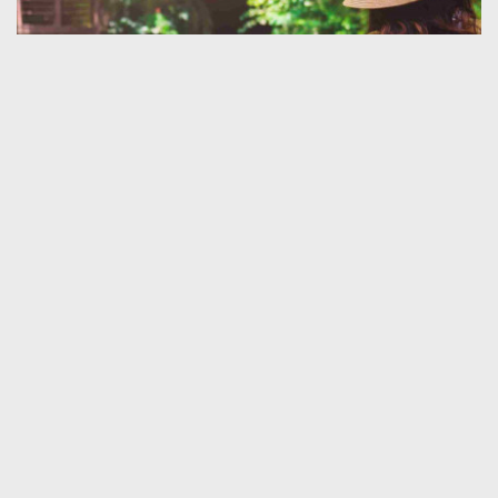
Klingt nach mehr?
Klingt spannend?
Nicht fündig geworden?
Lassen Sie uns sprechen!