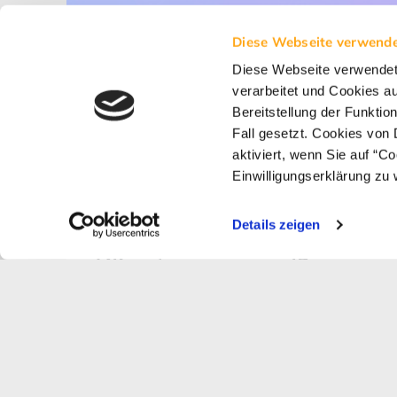
Diese Webseite verwende
Diese Webseite verwende
verarbeitet und Cookies a
Bereitstellung der Funkti
Fall gesetzt. Cookies von 
aktiviert, wenn Sie auf “C
Einwilligungserklärung zu 
Details zeigen
Klingt nach mehr?
Klingt spannend?
Nicht fündig
geworden?
Lass uns sprechen!