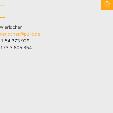
t
 Wierlacher
.wierlacher@p1-c.de
21 54 373 929
 173 3 805 354