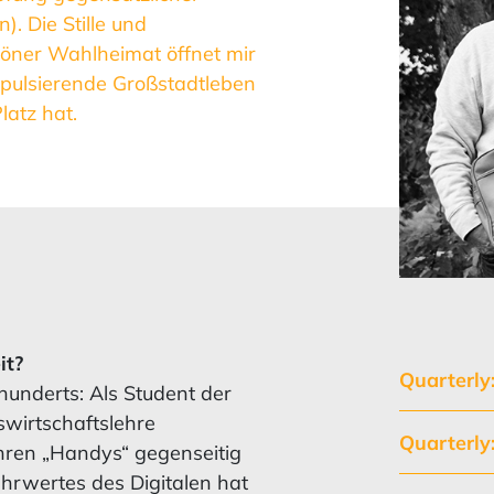
). Die Stille und
öner Wahlheimat öffnet mir
pulsierende Großstadtleben
latz hat.
it?
Quarterly
hunderts: Als Student der
swirtschaftslehre
Quarterly
ihren „Handys“ gegenseitig
hrwertes des Digitalen hat