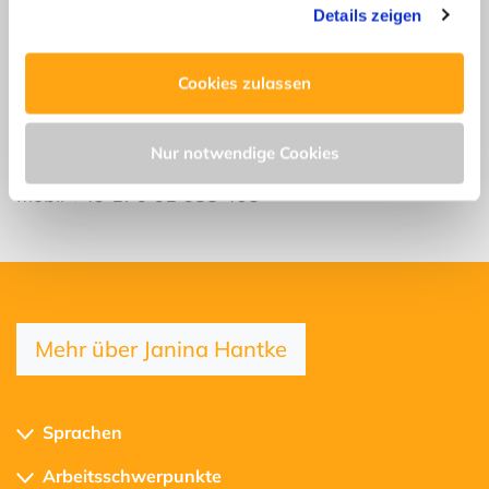
Details zeigen
erfahren Sie in unserer
Datenschutzerklärung
—
Kontakt
Impressum
.
Cookies zulassen
Janina Hantke
janina.hantke@p1-c.de
Nur notwendige Cookies
Tel +49 521 54 373 929
Mobil +49 176 61 688 405
Mehr über Janina Hantke
Sprachen
Arbeitsschwerpunkte