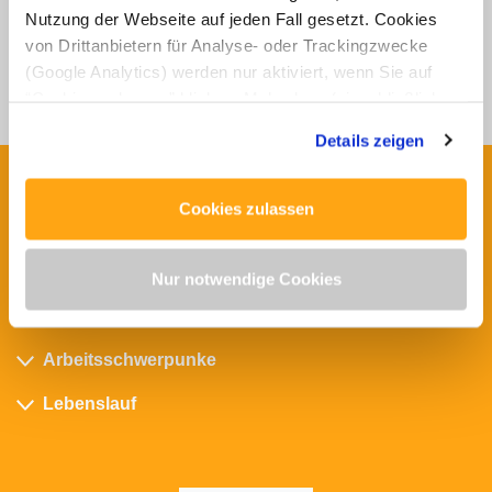
peter.rathsmann@p1-c.de
Nutzung der Webseite auf jeden Fall gesetzt. Cookies
von Drittanbietern für Analyse- oder Trackingzwecke
Tel +49 521 54 373 929
(Google Analytics) werden nur aktiviert, wenn Sie auf
Mobil +49 173 6 704 949
“Cookies zulassen” klicken. Mehr dazu (einschließlich
der Möglichkeit, die Einwilligungserklärung zu widerrufen)
Details zeigen
erfahren Sie in unserer
Datenschutzerklärung
—
Impressum
.
Cookies zulassen
Mehr über Peter Rathsmann
Nur notwendige Cookies
Sprachen
Arbeitsschwerpunke
Lebenslauf