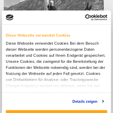
Diese Webseite verwendet Cookies
Diese Webseite verwendet Cookies Bei dem Besuch
dieser Webseite werden personenbezogene Daten
verarbeitet und Cookies auf Ihrem Endgerät gespeichert.
Unsere Cookies, die zwingend für die Bereitstellung der
Funktionen der Webseite notwendig sind, werden bei der
Nutzung der Webseite auf jeden Fall gesetzt. Cookies
von Drittanbietern für Analyse- oder Trackingzwecke
(Google Analytics) werden nur aktiviert, wenn Sie auf
“Cookies zulassen” klicken. Mehr dazu (einschließlich
der Möglichkeit, die Einwilligungserklärung zu widerrufen)
Kontakt
Details zeigen
erfahren Sie in unserer
Datenschutzerklärung
—
Impressum
.