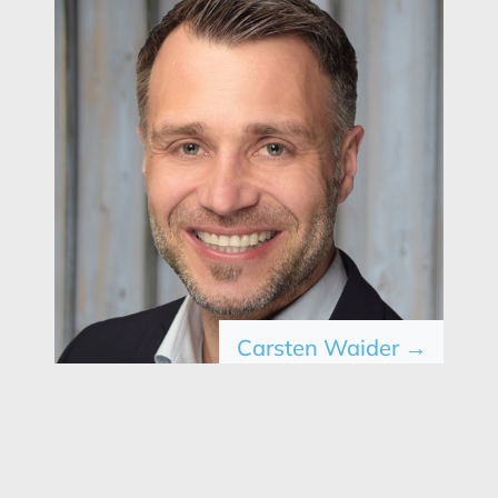
Carsten Waider →
← Prev
Zur Übersicht
Next →