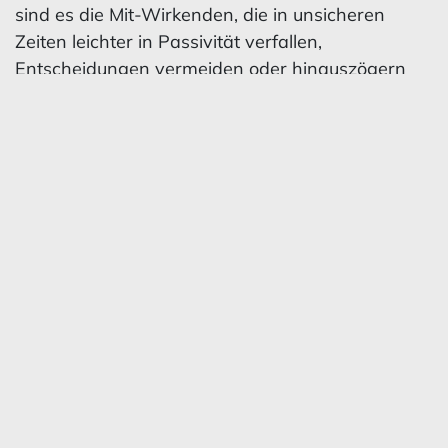
sind es die Mit-Wirkenden, die in unsicheren
Zeiten leichter in Passivität verfallen,
Entscheidungen vermeiden oder hinauszögern
und ihrer Verantwortung nicht wirksam
nachkommen? Und Führung kompensiert
daraufhin als Reaktion die Passivität und
kompensiert die Verantwortung, die an anderer
Stelle nicht übernommen wird.
Führung darf und soll in unsicheren Zeiten
Orientierung geben – keine Frage. Aber
Orientierung heißt nicht Allwissenheit. Und
Verantwortung heißt nicht Omnipotenz. Vielleicht
liegt die Zukunft von Führung und
Zusammenarbeit nicht im heroischen Revival,
sondern im ehrlicheren Umgang mit unserem
Bedürfnis nach Sicherheit.