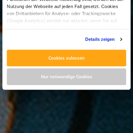
Nutzung der Webseite auf jeden Fall gesetzt. Cookies
von Drittanbietern für Analyse- oder Trackingzwecke
(Google Analytics) werden nur aktiviert, wenn Sie auf
“Cookies zulassen” klicken. Mehr dazu (einschließlich
der Möglichkeit, die Einwilligungserklärung zu widerrufen)
Details zeigen
erfahren Sie in unserer
Datenschutzerklärung
—
Impressum
.
Cookies zulassen
Nur notwendige Cookies