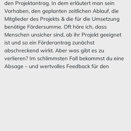
den Projektantrag. In dem erläutert man sein
Vorhaben, den geplanten zeitlichen Ablauf, die
Mitglieder des Projekts & die für die Umsetzung
benötige Fördersumme. Oft höre ich, dass
Menschen unsicher sind, ob ihr Projekt geeignet
ist und so ein Förderantrag zunächst
abschreckend wirkt. Aber was gibt es zu
verlieren? Im schlimmsten Fall bekommst du eine
Absage – und wertvolles Feedback für den
nächsten Versuch. Im besseren Fall befindet sich
wenige Wochen oder Monate später in deinem
Mail-Postfach eine Zusage. Dann unterschreibt
man in der Regel eine Art Fördervertrag und
verpflichtet sich damit zur Durchführung und
Dokumentation des Projekts. Und dann kanns
auch schon losgehen :-)